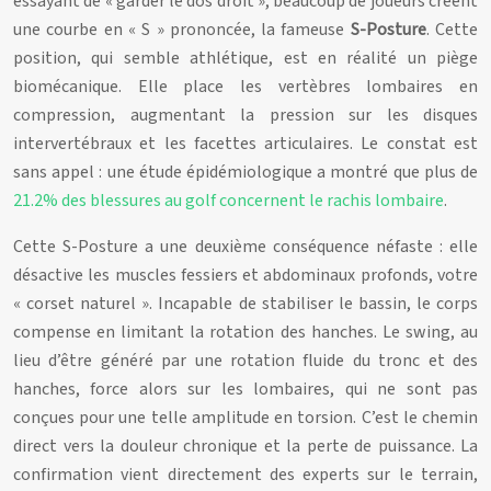
essayant de « garder le dos droit », beaucoup de joueurs créent
une courbe en « S » prononcée, la fameuse
S-Posture
. Cette
position, qui semble athlétique, est en réalité un piège
biomécanique. Elle place les vertèbres lombaires en
compression, augmentant la pression sur les disques
intervertébraux et les facettes articulaires. Le constat est
sans appel : une étude épidémiologique a montré que plus de
21.2% des blessures au golf concernent le rachis lombaire
.
Cette S-Posture a une deuxième conséquence néfaste : elle
désactive les muscles fessiers et abdominaux profonds, votre
« corset naturel ». Incapable de stabiliser le bassin, le corps
compense en limitant la rotation des hanches. Le swing, au
lieu d’être généré par une rotation fluide du tronc et des
hanches, force alors sur les lombaires, qui ne sont pas
conçues pour une telle amplitude en torsion. C’est le chemin
direct vers la douleur chronique et la perte de puissance. La
confirmation vient directement des experts sur le terrain,