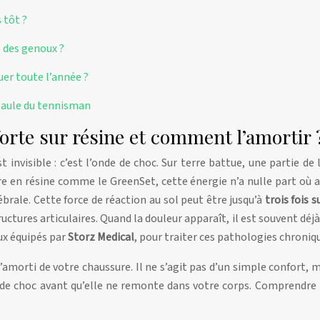
 tôt ?
e des genoux ?
er toute l’année ?
épaule du tennisman
forte sur résine et comment l’amortir 
invisible : c’est l’onde de choc. Sur terre battue, une partie de
re en résine comme le GreenSet, cette énergie n’a nulle part où al
tébrale. Cette force de réaction au sol peut être jusqu’à
trois fois 
uctures articulaires. Quand la douleur apparaît, il est souvent dé
ux équipés par
Storz Medical
, pour traiter ces pathologies chroniq
orti de votre chaussure. Il ne s’agit pas d’un simple confort, ma
 de choc avant qu’elle ne remonte dans votre corps. Comprendre 