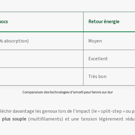
hocs
Retour énergie
0% absorption)
Moyen
Excellent
Très bon
Comparaison des technologies d’amorti pour tennis sur dur
Fléchir davantage les genoux lors de l’impact (le « split-step » 
 plus souple
(multifilaments) et une tension légèrement rédui