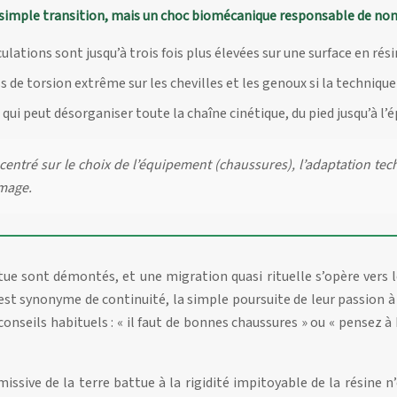
e simple transition, mais un choc biomécanique responsable de no
ulations sont jusqu’à trois fois plus élevées sur une surface en rési
s de torsion extrême sur les chevilles et les genoux si la technique
 qui peut désorganiser toute la chaîne cinétique, du pied jusqu’à l’é
entré sur le choix de l’équipement (chaussures), l’adaptation tec
mmage.
tue sont démontés, et une migration quasi rituelle s’opère vers l
 synonyme de continuité, la simple poursuite de leur passion à l’
nseils habituels : « il faut de bonnes chaussures » ou « pensez à
missive de la terre battue à la rigidité impitoyable de la résine n