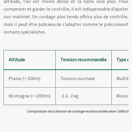
altitude, l’air est moins dense et la balle vole plus. Pour
compenser et garder le contrôle, il est indispensable d’ajuster
son matériel. Un cordage plus tendu offrira plus de contrôle,
mais il peut être judicieux de s’adapter comme le préconisent
certains spécialistes.
Altitude
Tension recommandée
Type de
Plaine (< 500m)
Tension normale
Multifi
Montagne (> 1000m)
-1 à -2 kg
Monofi
Comparaison de la tension de cordage recommandée selon l’altitude