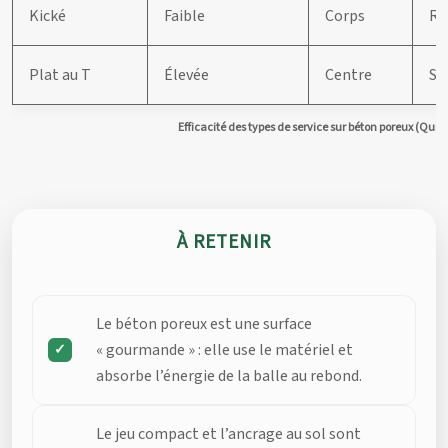
Kické
Faible
Corps
Re
Plat au T
Élevée
Centre
Su
Efficacité des types de service sur béton poreux (Quic
À RETENIR
Le béton poreux est une surface
« gourmande » : elle use le matériel et
absorbe l’énergie de la balle au rebond.
Le jeu compact et l’ancrage au sol sont